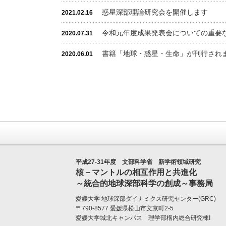
惑星深部理論研究会を開催します
2021.02.16
令和元年度成果発表会についての重要
2020.07.31
書籍「地球・惑星・生命」が刊行され
2020.06.01
平成27-31年度 文部科学省 新学術領域研究
核－マントルの相互作用と共進化
～統合的地球深部科学の創成～事務局
愛媛大学
地球深部ダイナミクス研究センター(GRC)
〒790-8577 愛媛県松山市文京町2-5
愛媛大学城北キャンパス 理学部構内総合研究棟Ⅰ