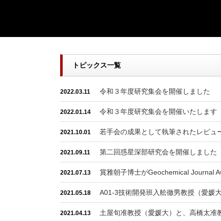
トピックス一覧
令和３年度研究集会を開催しました
2022.03.11
令和３年度研究集会を開催いたします
2022.01.14
若手会の成果として執筆されたレビュ
2021.10.01
第二回惑星深部研究会を開催しました
2021.09.11
賞雅朝子博士がGeochemical Journal 
2021.07.13
A01-3技術開発班入舩徹男教授（愛
2021.05.18
土屋旬准教授（愛媛大）と、高橋太准
2021.04.13